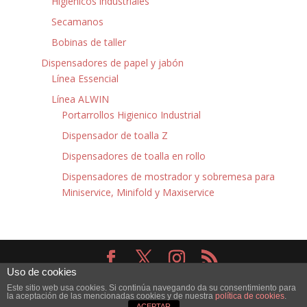
Higiénicos industriales
Secamanos
Bobinas de taller
Dispensadores de papel y jabón
Línea Essencial
Línea ALWIN
Portarrollos Higienico Industrial
Dispensador de toalla Z
Dispensadores de toalla en rollo
Dispensadores de mostrador y sobremesa para
Miniservice, Minifold y Maxiservice
Uso de cookies
Diseñado por
Elegant Themes
| Desarrollado por
Este sitio web usa cookies. Si continúa navegando da su consentimiento para
WordPress
la aceptación de las mencionadas cookies y de nuestra
política de cookies
.
ACEPTAR