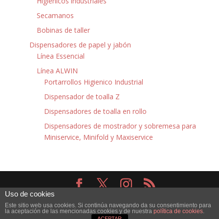
Higiénicos industriales
Secamanos
Bobinas de taller
Dispensadores de papel y jabón
Línea Essencial
Línea ALWIN
Portarrollos Higienico Industrial
Dispensador de toalla Z
Dispensadores de toalla en rollo
Dispensadores de mostrador y sobremesa para
Miniservice, Minifold y Maxiservice
Uso de cookies
Diseñado por
Elegant Themes
| Desarrollado por
Este sitio web usa cookies. Si continúa navegando da su consentimiento para
WordPress
la aceptación de las mencionadas cookies y de nuestra
política de cookies
.
ACEPTAR