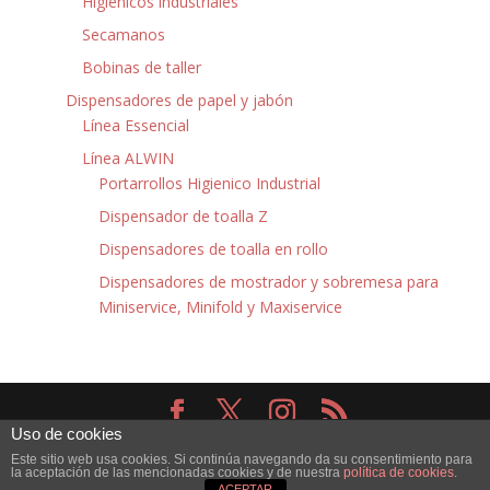
Higiénicos industriales
Secamanos
Bobinas de taller
Dispensadores de papel y jabón
Línea Essencial
Línea ALWIN
Portarrollos Higienico Industrial
Dispensador de toalla Z
Dispensadores de toalla en rollo
Dispensadores de mostrador y sobremesa para
Miniservice, Minifold y Maxiservice
Uso de cookies
Diseñado por
Elegant Themes
| Desarrollado por
Este sitio web usa cookies. Si continúa navegando da su consentimiento para
WordPress
la aceptación de las mencionadas cookies y de nuestra
política de cookies
.
ACEPTAR