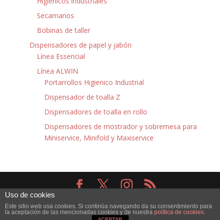
Higiénicos industriales
Secamanos
Bobinas de taller
Dispensadores de papel y jabón
Línea Essencial
Línea ALWIN
Portarrollos Higienico Industrial
Dispensador de toalla Z
Dispensadores de toalla en rollo
Dispensadores de mostrador y sobremesa para
Miniservice, Minifold y Maxiservice
Uso de cookies
Diseñado por
Elegant Themes
| Desarrollado por
Este sitio web usa cookies. Si continúa navegando da su consentimiento para
WordPress
la aceptación de las mencionadas cookies y de nuestra
política de cookies
.
ACEPTAR