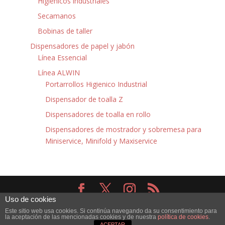
Higiénicos industriales
Secamanos
Bobinas de taller
Dispensadores de papel y jabón
Línea Essencial
Línea ALWIN
Portarrollos Higienico Industrial
Dispensador de toalla Z
Dispensadores de toalla en rollo
Dispensadores de mostrador y sobremesa para
Miniservice, Minifold y Maxiservice
Uso de cookies
Diseñado por
Elegant Themes
| Desarrollado por
Este sitio web usa cookies. Si continúa navegando da su consentimiento para
WordPress
la aceptación de las mencionadas cookies y de nuestra
política de cookies
.
ACEPTAR