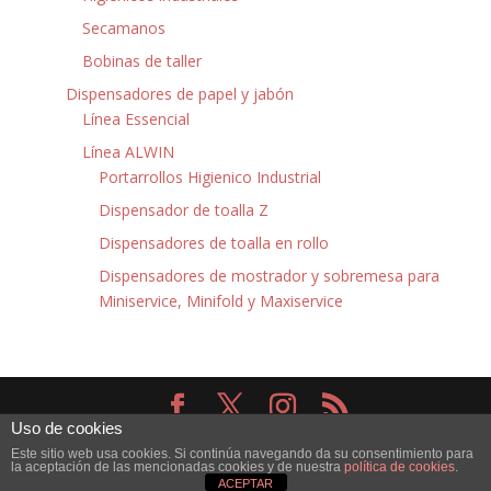
Secamanos
Bobinas de taller
Dispensadores de papel y jabón
Línea Essencial
Línea ALWIN
Portarrollos Higienico Industrial
Dispensador de toalla Z
Dispensadores de toalla en rollo
Dispensadores de mostrador y sobremesa para
Miniservice, Minifold y Maxiservice
Uso de cookies
Diseñado por
Elegant Themes
| Desarrollado por
Este sitio web usa cookies. Si continúa navegando da su consentimiento para
WordPress
la aceptación de las mencionadas cookies y de nuestra
política de cookies
.
ACEPTAR