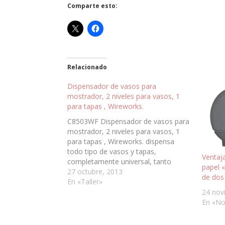
Comparte esto:
Relacionado
Dispensador de vasos para
mostrador, 2 niveles para vasos, 1
para tapas , Wireworks.
C8503WF Dispensador de vasos para
mostrador, 2 niveles para vasos, 1
para tapas , Wireworks. dispensa
todo tipo de vasos y tapas,
Ventaj
completamente universal, tanto
papel 
papel, plástico, corcho blanco, etc...
27 octubre, 2013
de dos 
Funciona a través de un sencillo
En «Taller»
mecanísmo para ajuste del tamaño
24 nov
por gusanillo tipo libreta de papel.
En «No
Autoajustable y útil…