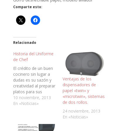
Comparte esto:
Relacionado
Historia del Uniforme
de Chef
El crédito de un buen
cocinero sin lugar a
Ventajas de los
dudas es su sazón y
dispensadores de
creatividad al preparar
papel «twin» y
platos para sus
«microtwin», sistemas
comensales. ¿Cómo
10 noviembre, 2013
de dos rollos.
se llegó a los
En «Noticias»
uniformes para chef?.
24 noviembre, 2013
Recordemos que esta
En «Noticias»
profesión ha sido muy
reconocida