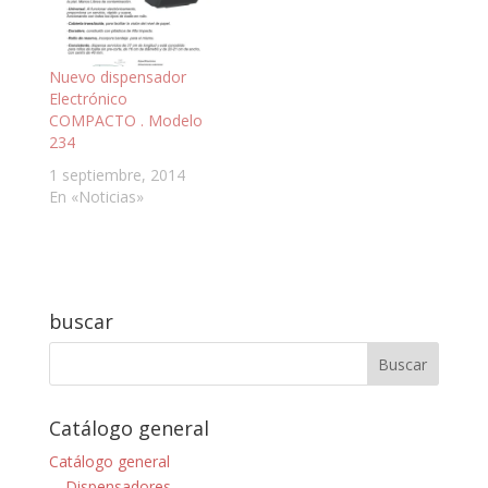
ancestralmente, en
tiempos de los
grandes palacios y
reyes tenían su
Nuevo dispensador
respeto y…
Electrónico
COMPACTO . Modelo
234
1 septiembre, 2014
En «Noticias»
buscar
Catálogo general
Catálogo general
Dispensadores