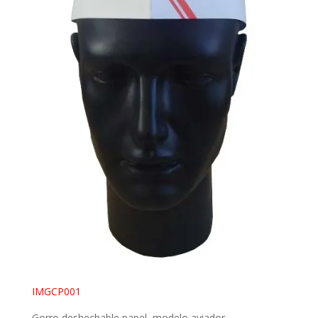
IMGCP001
Gorro deshechable papel, modelo aviador