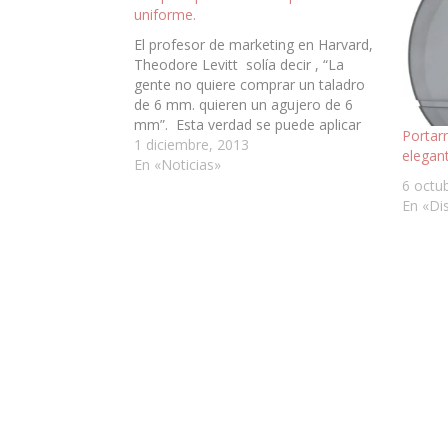
uniforme.
El profesor de marketing en Harvard,
Theodore Levitt solía decir , “La
gente no quiere comprar un taladro
de 6 mm. quieren un agujero de 6
mm”. Esta verdad se puede aplicar
Portarr
perfectamente a los uniformes de
1 diciembre, 2013
elegant
empresa. La empresa no quiere
En «Noticias»
comprar ó alquilar uniformes para sus
6 octu
empleados, en…
En «Di