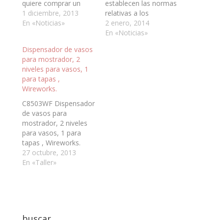
quiere comprar un
establecen las normas
taladro de 6 mm.
1 diciembre, 2013
relativas a los
quieren un agujero de
En «Noticias»
manipuladores de
2 enero, 2014
6 mm”. Esta verdad se
alimentos. Las
En «Noticias»
puede aplicar
condiciones que deben
Dispensador de vasos
perfectamente a los
cumplir los
para mostrador, 2
uniformes de
manipuladores de
niveles para vasos, 1
empresa. La empresa
alimentos, tanto en lo
para tapas ,
no quiere comprar ó
relativo a las prácticas
Wireworks.
alquilar uniformes para
de manipulación e
sus empleados, en…
higiene como a la
C8503WF Dispensador
expedición de los
de vasos para
carnés de
mostrador, 2 niveles
manipuladores,
para vasos, 1 para
estaban…
tapas , Wireworks.
dispensa todo tipo de
27 octubre, 2013
vasos y tapas,
En «Taller»
completamente
universal, tanto papel,
plástico, corcho
blanco, etc... Funciona
a través de un sencillo
buscar