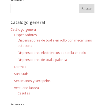
mecanísmo para
ajuste del tamaño por
gusanillo tipo libreta
de papel.
Autoajustable y útil…
Catálogo general
Catálogo general
Dispensadores
Dispensadores de toalla en rollo con mecanismo
autocorte
Dispensadores electrónicos de toalla en rollo
Dispensadores de toalla palanca
Dermex
Sani Suds
Secamanos y secapelos
Vestuario laboral
Casullas