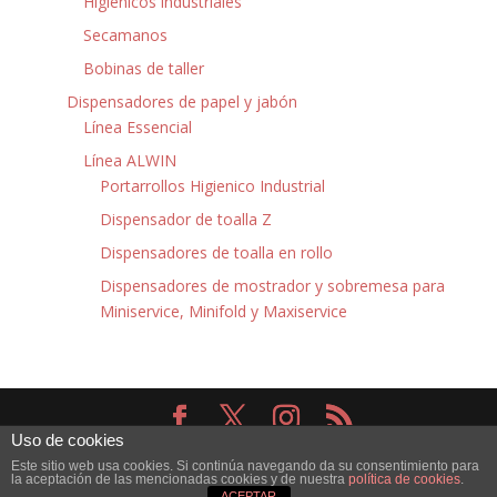
Higiénicos industriales
Secamanos
Bobinas de taller
Dispensadores de papel y jabón
Línea Essencial
Línea ALWIN
Portarrollos Higienico Industrial
Dispensador de toalla Z
Dispensadores de toalla en rollo
Dispensadores de mostrador y sobremesa para
Miniservice, Minifold y Maxiservice
Uso de cookies
Diseñado por
Elegant Themes
| Desarrollado por
Este sitio web usa cookies. Si continúa navegando da su consentimiento para
WordPress
la aceptación de las mencionadas cookies y de nuestra
política de cookies
.
ACEPTAR