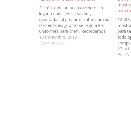
mostra
El crédito de un buen cocinero sin
para t
lugar a dudas es su sazón y
creatividad al preparar platos para sus
C8503W
comensales. ¿Cómo se llegó a los
mostra
uniformes para chef?. Recordemos
para t
que esta profesión ha sido muy
10 noviembre, 2013
todo t
reconocida ancestralmente, en
En «Noticias»
comple
tiempos de los grandes palacios y
papel, 
27 oct
reyes tenían su respeto y…
Funcion
En «Tal
mecaní
por gus
Autoaju