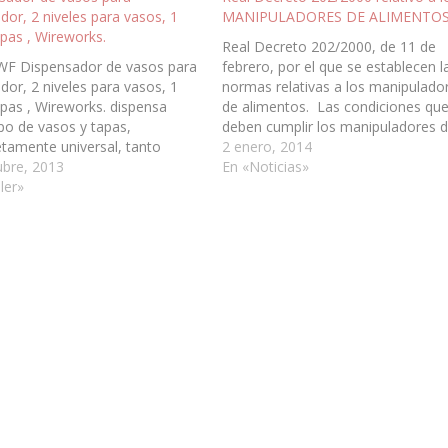
dor, 2 niveles para vasos, 1
MANIPULADORES DE ALIMENTOS
apas , Wireworks.
Real Decreto 202/2000, de 11 de
F Dispensador de vasos para
febrero, por el que se establecen l
dor, 2 niveles para vasos, 1
normas relativas a los manipulado
apas , Wireworks. dispensa
de alimentos. Las condiciones qu
ipo de vasos y tapas,
deben cumplir los manipuladores 
tamente universal, tanto
alimentos, tanto en lo relativo a la
2 enero, 2014
plástico, corcho blanco, etc...
ubre, 2013
prácticas de manipulación e higien
En «Noticias»
a a través de un sencillo
ler»
como a la expedición de los carné
smo para ajuste del tamaño
de manipuladores, estaban…
anillo tipo libreta de papel.
stable y útil…