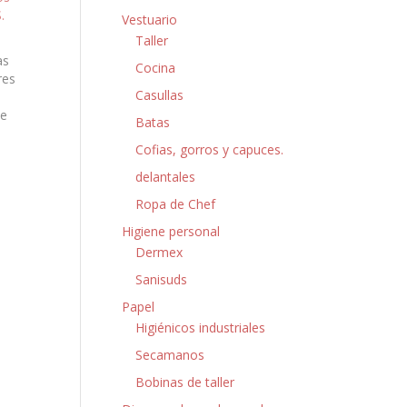
.
Vestuario
Taller
as
Cocina
res
Casullas
e
de
Batas
s
Cofias, gorros y capuces.
e
s
delantales
Ropa de Chef
Higiene personal
Dermex
Sanisuds
Papel
Higiénicos industriales
Secamanos
Bobinas de taller