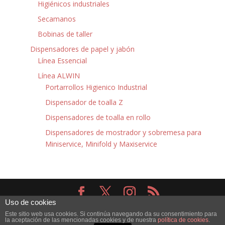
Higiénicos industriales
Secamanos
Bobinas de taller
Dispensadores de papel y jabón
Línea Essencial
Línea ALWIN
Portarrollos Higienico Industrial
Dispensador de toalla Z
Dispensadores de toalla en rollo
Dispensadores de mostrador y sobremesa para
Miniservice, Minifold y Maxiservice
Uso de cookies
Diseñado por
Elegant Themes
| Desarrollado por
Este sitio web usa cookies. Si continúa navegando da su consentimiento para
WordPress
la aceptación de las mencionadas cookies y de nuestra
política de cookies
.