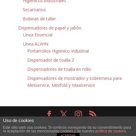
Higiénicos industriales
Secamanos
Bobinas de taller
Dispensadores de papel y jabón
Línea Essencial
Línea ALWIN
Portarrollos Higienico Industrial
Dispensador de toalla Z
Dispensadores de toalla en rollo
Dispensadores de mostrador y sobremesa para
Miniservice, Minifold y Maxiservice
Uso de cookies
Diseñado por
Elegant Themes
| Desarrollado por
Este sitio web usa cookies. Si continúa navegando da su consentimiento para
WordPress
la aceptación de las mencionadas cookies y de nuestra
política de cookies
.
ACEPTAR