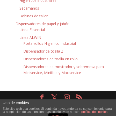
Higiénicos industriales
Secamanos
Bobinas de taller
Dispensadores de papel y jabón
Línea Essencial
Línea ALWIN
Portarrollos Higienico Industrial
Dispensador de toalla Z
Dispensadores de toalla en rollo
Dispensadores de mostrador y sobremesa para
Miniservice, Minifold y Maxiservice
Uso de cookies
Diseñado por
Elegant Themes
| Desarrollado por
Este sitio web usa cookies. Si continúa navegando da su consentimiento para
WordPress
la aceptación de las mencionadas cookies y de nuestra
política de cookies
.
ACEPTAR