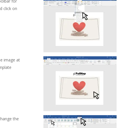
olbar for
d click on
he image at
emplate
 change the