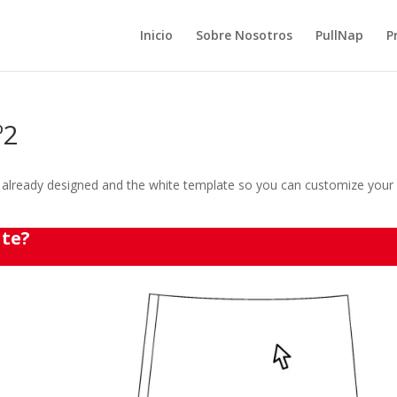
Inicio
Sobre Nosotros
PullNap
P
º2
es already designed and the white template so you can customize you
ate?